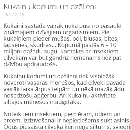
Kukaiņu kodumi un dzēlieni
26.07.2018
Kukaiņi sastāda vairāk nekā pusi no pasaulē
zināmajiem dzīvajiem organismiem. Pie
kukaiņiem pieder mušas, odi, blusas, bites,
lapsenes, skudras… Kopumā pastāv 6 – 10
miljoni dažādu sugu. Kontakts ar insektiem
cilvēkam var būt gandrīz nemanāms līdz pat
dzīvību apdraudošs.
Kukaiņu kodumi un dzēlieni tiek visbiežāk
novēroti vasaras mēnešos, kad cilvēki pavada
vairāk laika ārpus telpām un nēsā mazāk ādu
nosedzošu apģērbu. Arī kukaiņu aktivitāte
siltajos mēnešos ir augstāka.
Noteiktiem insektiem, piemēram, odiem un
ērcēm, izdzīvošanai ir nepieciešams sūkt asinis
Odus piesaista cilvēka ķermeņa siltums, sviedri