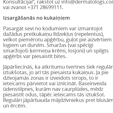
Konsultācijai”, rakstot uz info@dermatologs.c
vai zvanot +371 28699111.
Izsargāšanās no kukaiņiem
Pasargāt sevi no kodumiem var izmantojot
dažādus pretkukaiņu līdzekļus (repelentus),
velkot piemērotu apģērbu, guļot pie aizvērtiem
logiem un durvīm. Smaržas (vai spēcīgi
smaržojoši ķermeņa krēmi, losjoni) un spilgts
apģērbs var piesaistīt bites.
Jāpārliecinās, ka atkritumu tvertnes tiek regulār
iztukšotas, jo arī tās piesaista kukaiņus. Ja pie
dzīvojamās zonas ir izveidots strops, to ir
ieteicams pārvietot vai iznīcināt. Baseinveida
ūdenstilpnes, kurām nav caurplūdes, mēdz
piesaistīt odus, tāpēc ieteicams tās iztukšot.
Regulāri jāpārbauda mājdzīvniekus pret blusā
un ērcēm.