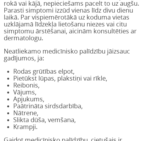
rokā vai kājā, nepieciešams pacelt to uz augšu.
Parasti simptomi izzūd vienas līdz divu dienu
laikā. Par vispiemērotākā uz koduma vietas
uzklājamā līdzekļa lietošanu niezes vai citu
simptomu ārstēšanai, aicinām konsultēties ar
dermatologu.
Neatliekamo medicīnisko palīdzību jāizsauc
gadījumos, ja:
Rodas grūtības elpot,
Pietūkst lūpas, plakstiņi vai rīkle,
Reibonis,
Vājums,
Apjukums,
Paātrināta sirdsdarbība,
Nātrene,
Slikta dūša, vemšana,
Krampji.
Gaidot medicīnisko palīdzību, cietušais ir