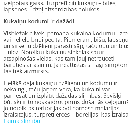
izelpotais gaiss. Turpretī citi kukaiņi – bites,
lapsenes – dzeļ aizsardzības nolūkos.
Kukaiņu kodumi ir dažādi
Visbiežāk cilvēki pamana kukaiņa kodumu uzre
vai nelielu brīdi pēc tā. Piemēram, bišu, lapseņ
un sirseņu dzēlieni parasti sāp, taču odu un bl
– niez. Noteiktu kukaiņu siekalas satur
atsāpinošas vielas, kas tam ļauj netraucēti
baroties ar asinīm. Ja neattīstās smagi simptom
tas tiek aizmirsts.
Lielākā daļa kukaiņu dzēlienu un kodumu ir
nekaitīgi, taču jāņem vērā, ka kukaiņi var
pārnēsāt un izplatīt dažādas slimības. Sevišķi
būtiski ir to noskaidrot pirms došanās ceļojum
jo noteiktās teritorijās odi pārnēsā malārijas
izraisītājus, turpretī ērces – borēlijas, kas izrais
Laima slimību
.