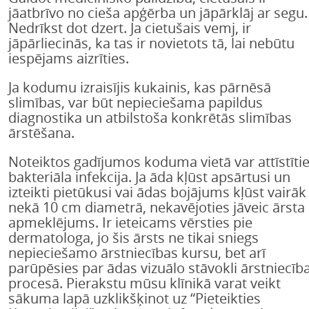
jāatbrīvo no cieša apģērba un jāpārklāj ar segu.
Nedrīkst dot dzert. Ja cietušais vemj, ir
jāpārliecinās, ka tas ir novietots tā, lai nebūtu
iespējams aizrīties.
Ja kodumu izraisījis kukainis, kas pārnēsā
slimības, var būt nepieciešama papildus
diagnostika un atbilstoša konkrētās slimības
ārstēšana.
Noteiktos gadījumos koduma vietā var attīstīti
bakteriāla infekcija. Ja āda kļūst apsārtusi un
izteikti pietūkusi vai ādas bojājums kļūst vairāk
nekā 10 cm diametrā, nekavējoties jāveic ārsta
apmeklējums. Ir ieteicams vērsties pie
dermatologa, jo šis ārsts ne tikai sniegs
nepieciešamo ārstniecības kursu, bet arī
parūpēsies par ādas vizuālo stāvokli ārstniecīb
procesā. Pierakstu mūsu klīnikā varat veikt
sākuma lapā uzklikšķinot uz “Pieteikties