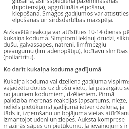
ģībšana, asinsspiediena pazemināšanās
(hipotensija), apgrūtināta elpošana,
klepošana. Smagos gadījumos var attīstīties
elpošanas un sirdsdarbības mazspēja.
Aizkavētā reakcija var attīstīties 10-14 dienas p
kukaiņa koduma. Simptomi iekļauj drudzi, slikt
dūšu, galvassāpes, nātreni, limfmezglu
pieaugumu (limfadenopātiju), locītavu slimības
(poliartrītu).
Ko darīt kukaiņa koduma gadījumā
Kukaiņa koduma vai dzēliena gadījumā vispirm
vajadzētu doties uz drošu vietu, lai pasargātu s
no jauniem kodumiem, dzēlieniem. Pirmā
palīdzība mērenas reakcijas (apsārtums, nieze,
neliels pietūkums) gadījumā ietver dzeloņa, ja
tāds ir, izņemšanu un bojājuma vietas attīrīšan
izmantojot ūdeni un ziepes. Auksta komprese
mazinās sāpes un pietūkumu. Ja ievainojums ir