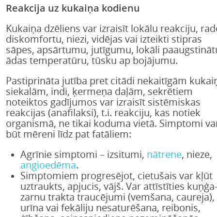
Reakcija uz kukaiņa kodienu
Kukaiņa dzēliens var izraisīt lokālu reakciju, rad
diskomfortu, niezi, vidējas vai izteikti stipras
sāpes, apsārtumu, jutīgumu, lokāli paaugstināt
ādas temperatūru, tūsku ap bojājumu.
Pastiprināta jutība pret citādi nekaitīgām kukai
siekalām, indi, ķermeņa daļām, sekrētiem
noteiktos gadījumos var izraisīt sistēmiskas
reakcijas (anafilaksi), t.i. reakciju, kas notiek
organismā, ne tikai koduma vietā. Simptomi va
būt mēreni līdz pat fatāliem:
Agrīnie simptomi – izsitumi,
nātrene
, nieze,
angioedēma
.
Simptomiem progresējot, cietušais var kļūt
uztraukts, apjucis, vājš. Var attīstīties kuņģa
zarnu trakta traucējumi (vemšana, caureja),
urīna vai fekāliju nesaturēšana, reibonis,