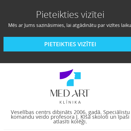
Pieteikties vizītei
Mēs ar Jums sazināsimies, lai atgādinātu par vizītes laiku
PIETEIKTIES VIZĪTEI
Veselības centrs dibināts 2006. gadā. Speciālistu
komandu veido profesora J. Ķīša skoloti un īpaši
atlasīti kolēģi.