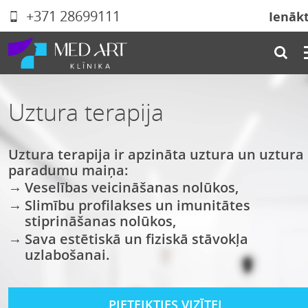
+371 28699111
Ienāk
Uztura terapija
Uztura terapija ir apzināta uztura un uztura
paradumu maiņa:
Veselības veicināšanas nolūkos,
Slimību profilakses un imunitātes
stiprināšanas nolūkos,
Sava estētiskā un fiziskā stāvokļa
uzlabošanai.
PIETEIKTIES VIZĪTEI