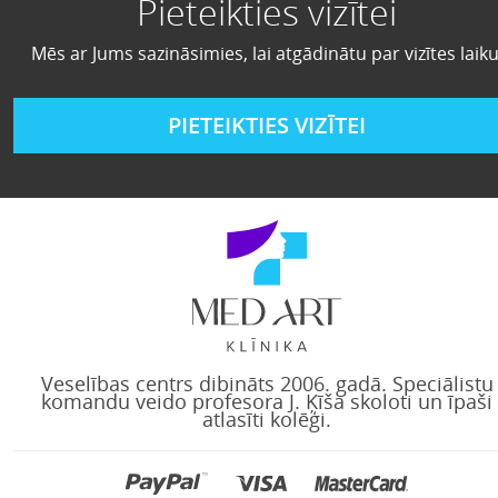
Pieteikties vizītei
Mēs ar Jums sazināsimies, lai atgādinātu par vizītes laiku
PIETEIKTIES VIZĪTEI
Veselības centrs dibināts 2006. gadā. Speciālistu
komandu veido profesora J. Ķīša skoloti un īpaši
atlasīti kolēģi.