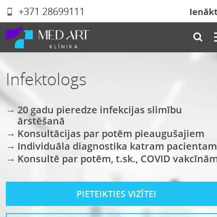
+371 28699111
Ienāk
Infektologs
20 gadu pieredze infekcijas slimību
ārstēšanā
Konsultācijas par potēm pieaugušajiem
Individuāla diagnostika katram pacientam
Konsultē par potēm, t.sk., COVID vakcīnā
PIETEIKTIES VIZĪTEI