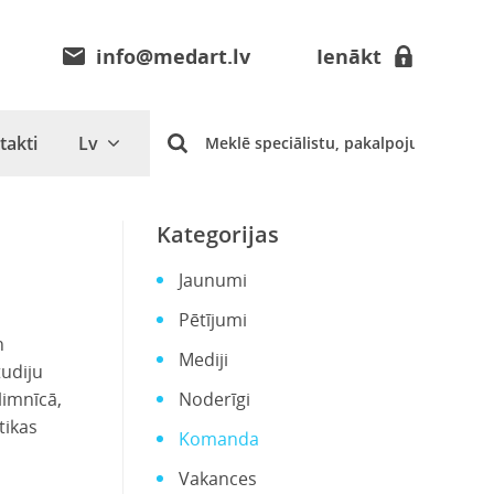
info@medart.lv
Ienākt
takti
Lv
Kategorijas
Jaunumi
Pētījumi
n
Mediji
tudiju
limnīcā,
Noderīgi
tikas
Komanda
Vakances