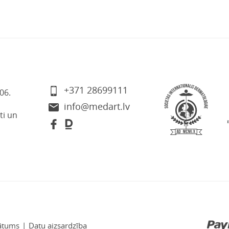
+371 28699111
06.
info@medart.lv
ti un
ātums
|
Datu aizsardzība