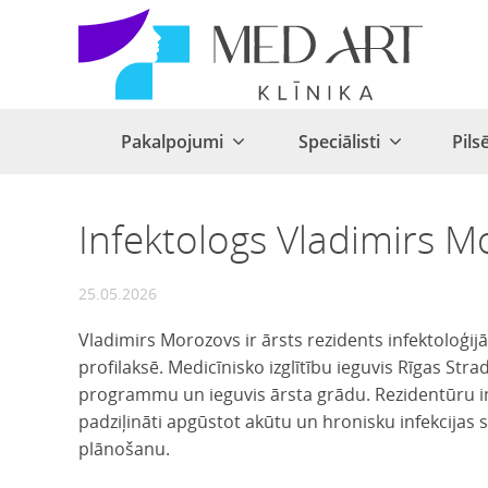
Pakalpojumi
Speciālisti
Pils
Infektologs Vladimirs 
25.05.2026
Vladimirs Morozovs ir ārsts rezidents infektoloģijā
profilaksē. Medicīnisko izglītību ieguvis Rīgas Stra
programmu un ieguvis ārsta grādu. Rezidentūru inf
padziļināti apgūstot akūtu un hronisku infekcijas
plānošanu.