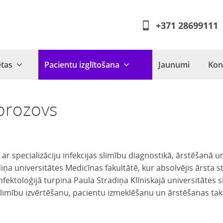
+371 28699111
ētas
Pacientu izglītošana
Jaunumi
Kon
Morozovs
 ar specializāciju infekcijas slimību diagnostikā, ārstēšanā u
diņa universitātes Medicīnas fakultātē, kur absolvējis ārsta s
ektoloģijā turpina Paula Stradiņa Klīniskajā universitātes s
 slimību izvērtēšanu, pacientu izmeklēšanu un ārstēšanas tak