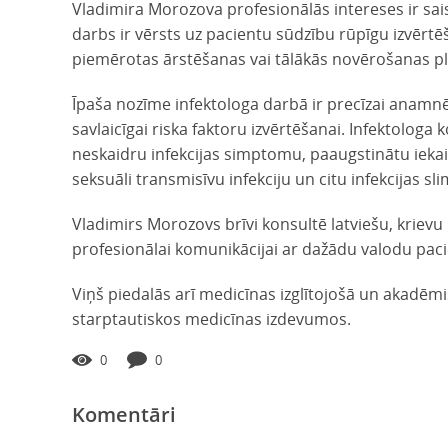
Vladimira Morozova profesionālās intereses ir saist
darbs ir vērsts uz pacientu sūdzību rūpīgu izvērtē
piemērotas ārstēšanas vai tālākās novērošanas p
Īpaša nozīme infektologa darbā ir precīzai anamnē
savlaicīgai riska faktoru izvērtēšanai. Infektolog
neskaidru infekcijas simptomu, paaugstinātu iekais
seksuāli transmisīvu infekciju un citu infekcijas s
Vladimirs Morozovs brīvi konsultē latviešu, krievu
profesionālai komunikācijai ar dažādu valodu pac
Viņš piedalās arī medicīnas izglītojošā un akadēm
starptautiskos medicīnas izdevumos.
0
0
Komentāri