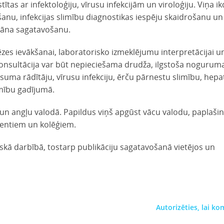
ītas ar infektoloģiju, vīrusu infekcijām un viroloģiju. Viņa i
šanu, infekcijas slimību diagnostikas iespēju skaidrošanu un 
lāna sagatavošanu.
zes ievākšanai, laboratorisko izmeklējumu interpretācijai u
a konsultācija var būt nepieciešama drudža, ilgstoša nogurum
uma rādītāju, vīrusu infekciju, ērču pārnestu slimību, hepat
limību gadījumā.
 un angļu valodā. Papildus viņš apgūst vācu valodu, paplašin
ientiem un kolēģiem.
iskā darbībā, tostarp publikāciju sagatavošanā vietējos un
Autorizēties, lai k