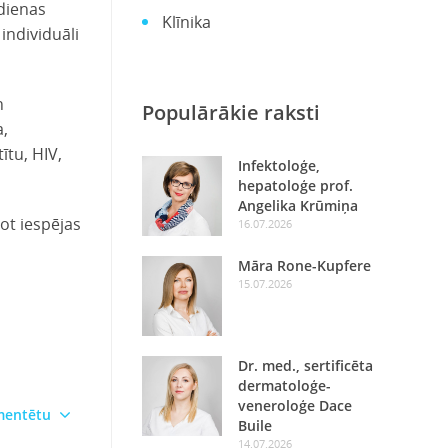
kdienas
Klīnika
individuāli
n
Populārākie raksti
a,
ītu, HIV,
Infektoloģe,
hepatoloģe prof.
Angelika Krūmiņa
ot iespējas
16.07.2026
Māra Rone-Kupfere
15.07.2026
Dr. med., sertificēta
dermatoloģe-
veneroloģe Dace
omentētu
Buile
14.07.2026