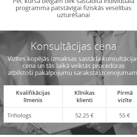
Pēc kursa beigām tiek sastādīta individuāla
programma patstāvīgai fiziskās veselības
uzturēšanai
Konsultācijas cena
Vizītes kopējās izmaksas sastāda konsultācija
cena un tās laikā veiktās procedūras
atbilstoši pakalpojumu saraksta izcenojumam
Kvalifikācijas
Klīnikas
Pirmā
līmenis
klienti
vizīte
Trihologs
52.25 €
55 €