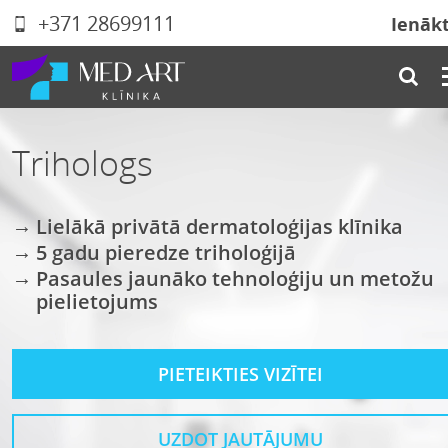
+371 28699111
Ienāk
Trihologs
Lielākā privātā dermatoloģijas klīnika
5 gadu pieredze triholoģijā
Pasaules jaunāko tehnoloģiju un metožu
pielietojums
PIETEIKTIES VIZĪTEI
UZDOT JAUTĀJUMU