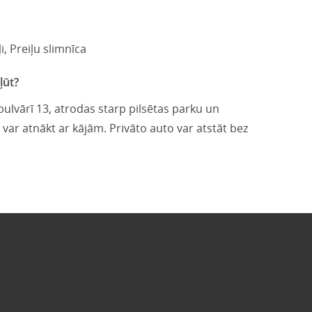
i, Preiļu slimnīca
ļūt?
 bulvārī 13, atrodas starp pilsētas parku un
var atnākt ar kājām. Privāto auto var atstāt bez