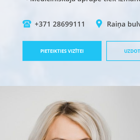
+371 28699111
Raiņa bulvā
PIETEIKTIES VIZĪTEI
UZDOT