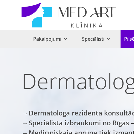
Pakalpojumi
Speciālisti
Pils
Dermatolog
Dermatologa rezidenta konsultāci
Speciālista izbraukumi no Rīgas 
Medicīniskajā aprūpē tiek izman