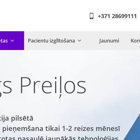
+371 28699111
ētas
Pacientu izglītošana
Jaunumi
Kon
s Preiļos
ja pilsētā
– pieņemšana tikai 1-2 reizes mēnesī
totas pasaulē jaunākās tehnoloģijas