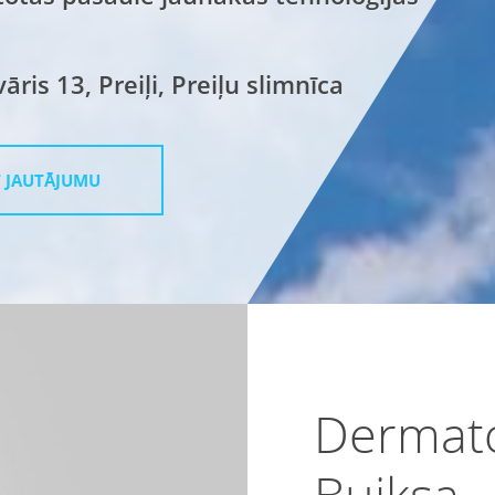
ris 13, Preiļi, Preiļu slimnīca
 JAUTĀJUMU
Dermato
Buiksa