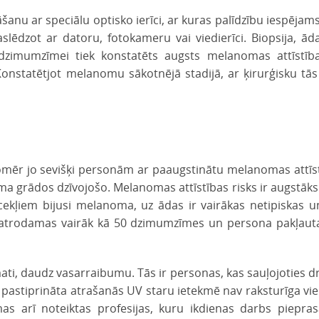
u ar speciālu optisko ierīci, ar kuras palīdzību iespējams 
slēdzot ar datoru, fotokameru vai viedierīci. Biopsija, ā
zimumzīmei tiek konstatēts augsts melanomas attīstības
nstatētjot melanomu sākotnējā stadijā, ar ķirurģisku tās
mēr jo sevišķi personām ar paaugstinātu melanomas attīst
tuma grādos dzīvojošo. Melanomas attīstības risks ir augstā
cekļiem bijusi melanoma, uz ādas ir vairākas netipiskas 
atrodamas vairāk kā 50 dzimumzīmes un persona pakļauta
mati, daudz vasarraibumu. Tās ir personas, kas sauļojoties d
t pastiprināta atrašanās UV staru ietekmē nav raksturīga vie
mas arī noteiktas profesijas, kuru ikdienas darbs piepra