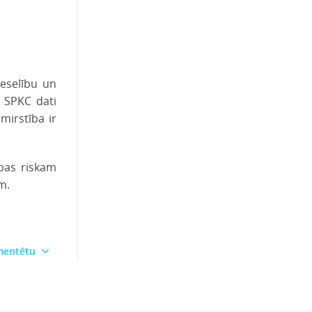
veselību un
. SPKC dati
mirstība ir
ības riskam
m.
omentētu