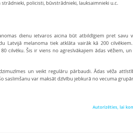
rādnieki, policisti, būvstrādnieki, lauksaimnieki u.c.
anomas dienu ietvaros aicina būt atbildīgiem pret savu 
adu Latvijā melanoma tiek atklāta vairāk kā 200 cilvēkiem
0 cilvēku. Šis ir viens no agresīvākajiem ādas vēžiem, un 
s dzimuzīmes un veikt regulāru pārbaudi. Ādas vēža attīst
et šo saslimšanu var maksāt dzīvību jebkurā no vecuma grupā
Autorizēties, lai k