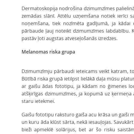
Dermatoskopija nodrošina dzimumzīmes palielināšan
zemādas slānī. Attēlu uzņemšana notiek ierīci sa
noņemšana, tiek nozīmēta gadījumā, ja kādai d
pārbaude ļauj noteikt dzimumzīmes labdabību. Ko
pastāv ļoti augstas atveseļošanās izredzes.
Melanomas riska grupa
Dzimumzīmju pārbaudi ieteicams veikt katram, to
Būtībā riska grupā ietilpst lielākā daļa mūsu pla
ar gaišu ādas fototipu, ja kādam no ģimenes lo
atšķirīgas dzimumzīmes, ja kopumā uz ķermeņa 
staru ietekmei.
Gaišu fototipu raksturo gaiša acu krāsa un gaiši 
un kuru āda klūst sārta, nekā iesauļojas. Savukār
bieži apmeklē solārijus, bet ar šo risku saistā