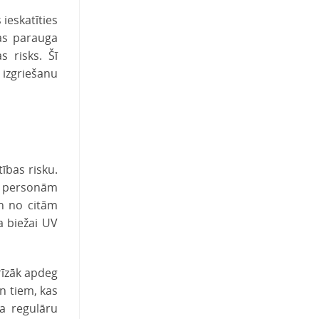
ieskatīties
das parauga
 risks. Šī
 izgriešanu
ības risku.
ks personām
un no citām
 biežai UV
rīzāk apdeg
n tiem, kas
sa regulāru