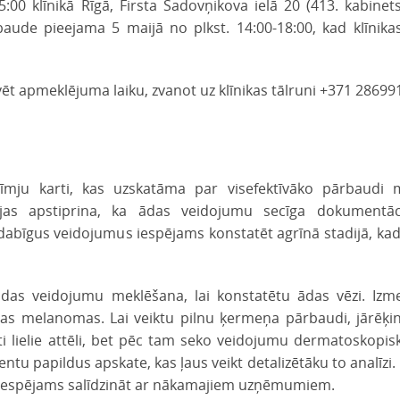
00 klīnikā Rīgā, Firsta Sadovņikova ielā 20 (413. kabinets,
aude pieejama 5 maijā no plkst. 14:00-18:00, kad klīnik
ervēt apmeklējuma laiku, zvanot uz klīnikas tālruni +371 28699
īmju karti, kas uzskatāma par visefektīvāko pārbaudi
ācijas apstiprina, ka ādas veidojumu secīga dokumentāc
abīgus veidojumus iespējams konstatēt agrīnā stadijā, kad
das veidojumu meklēšana, lai konstatētu ādas vēzi. Izme
ošas melanomas. Lai veiktu pilnu ķermeņa pārbaudi, jārēķi
ti lielie attēli, bet pēc tam seko veidojumu dermatoskopis
tu papildus apskate, kas ļaus veikt detalizētāku to analīzi
to iespējams salīdzināt ar nākamajiem uzņēmumiem.