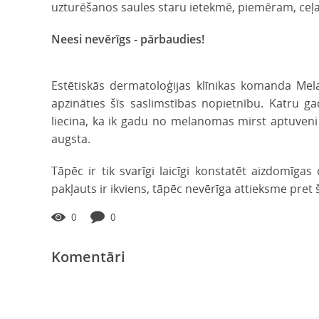
uzturēšanos saules staru ietekmē, piemēram, ceļa st
Neesi nevērīgs - pārbaudies!
Estētiskās dermatoloģijas klīnikas komanda Mel
apzināties šīs saslimstības nopietnību. Katru g
liecina, ka ik gadu no melanomas mirst aptuveni 8
augsta.
Tāpēc ir tik svarīgi laicīgi konstatēt aizdomīga
pakļauts ir ikviens, tāpēc nevērīga attieksme pr
0
0
Komentāri