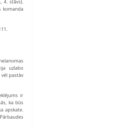
 4. stāvs).
as komanda
111.
 melanomas
ija uzlabo
 vēl pastāv
klējums ir
nās, ka būs
ka apskate.
. Pārbaudes