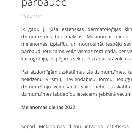
pārbaude
20.04.2022
Ik gadu J. Ķīša estētiskās dermatoloģijas kl
dzimumzīmes bez maksas. Melanomas dienu mēr
melanomas izplatību un nodrošināt iespēju sevi
pārbaudi ieteicams veikt vismaz reizi gadā, bet v
kartogrāfiju, iespējams sekot līdzi ādas stāvokļa
Par aizdomīgām uzskatāmas tās dzimumzīmes, kas cit
nelīdzenu virsmu, neviendabīgu formu, ieaugu
dzimumzīmju veidošanās vairs netiek uzskatīt
dzimumzīmes labdabību ieteicams jebkurā vecuma
Melanomas dienas 2022
Šogad Melanomas dienu ietvaros estētiskās de