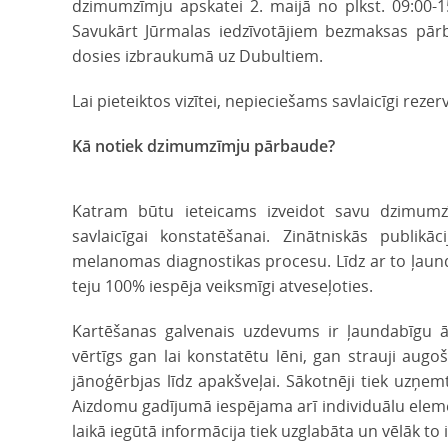
dzimumzīmju apskatei 2. maijā no plkst. 09:00-15:
Savukārt Jūrmalas iedzīvotājiem bezmaksas pārb
dosies izbraukumā uz Dubultiem.
Lai pieteiktos vizītei, nepieciešams savlaicīgi rez
Kā notiek dzimumzīmju pārbaude?
Katram būtu ieteicams izveidot savu dzimumz
savlaicīgai konstatēšanai. Zinātniskās publik
melanomas diagnostikas procesu. Līdz ar to ļaund
teju 100% iespēja veiksmīgi atveseļoties.
Kartēšanas galvenais uzdevums ir ļaundabīgu ā
vērtīgs gan lai konstatētu lēni, gan strauji aug
jānoģērbjas līdz apakšveļai. Sākotnēji tiek uzņem
Aizdomu gadījumā iespējama arī individuālu elemen
laikā iegūtā informācija tiek uzglabāta un vēlāk 