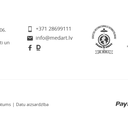
+371 28699111
06.
info@medart.lv
ti un
ātums
|
Datu aizsardzība