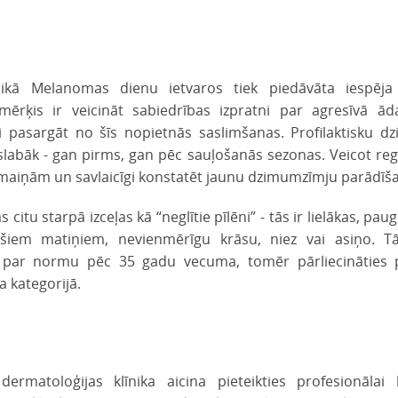
īnikā Melanomas dienu ietvaros tiek piedāvāta iespēja
ķis ir veicināt sabiedrības izpratni par agresīvā ād
 pasargāt no šīs nopietnās saslimšanas. Profilaktisku d
islabāk - gan pirms, gan pēc sauļošanās sezonas. Veicot re
 izmaiņām un savlaicīgi konstatēt jaunu dzimumzīmju parādīš
u starpā izceļas kā “neglītie pīlēni” - tās ir lielākas, paug
šiem matiņiem, nevienmērīgu krāsu, niez vai asiņo. T
a par normu pēc 35 gadu vecuma, tomēr pārliecināties 
 kategorijā.
rmatoloģijas klīnika aicina pieteikties profesionālai