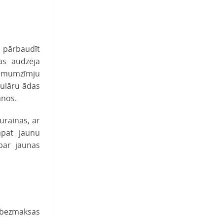
 pārbaudīt
as audzēja
zimumzīmju
gulāru ādas
anos.
urainas, ar
āpat jaunu
par jaunas
 bezmaksas