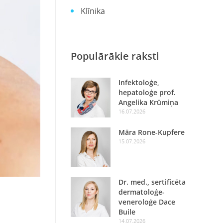
Klīnika
Populārākie raksti
Infektoloģe,
hepatoloģe prof.
Angelika Krūmiņa
16.07.2026
Māra Rone-Kupfere
15.07.2026
Dr. med., sertificēta
dermatoloģe-
veneroloģe Dace
Buile
14.07.2026