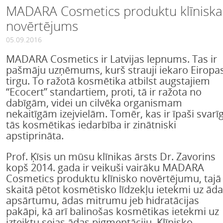
MADARA Cosmetics produktu klīniska
novērtējums
05.09.2016
MADARA Cosmetics ir Latvijas lepnums. Tas ir
pašmāju uzņēmums, kurš strauji iekaro Eiropa
tirgu. To ražotā kosmētika atbilst augstajiem
“Ecocert” standartiem, proti, tā ir ražota no
dabīgām, videi un cilvēka organismam
nekaitīgām izejvielām. Tomēr, kas ir īpaši svarīg
tās kosmētikas iedarbība ir zinātniski
apstiprināta.
Prof. Ķīsis un mūsu klīnikas ārsts Dr. Zavorins
kopš 2014. gada ir veikuši vairāku MADARA
Cosmetics produktu klīnisko novērtējumu, tajā
skaitā pētot kosmētisko līdzekļu ietekmi uz ād
apsārtumu, ādas mitrumu jeb hidratācijas
pakāpi, kā arī balinošas kosmētikas ietekmi uz
izteiktu sejas ādas pigmentāciju. Klīnisko