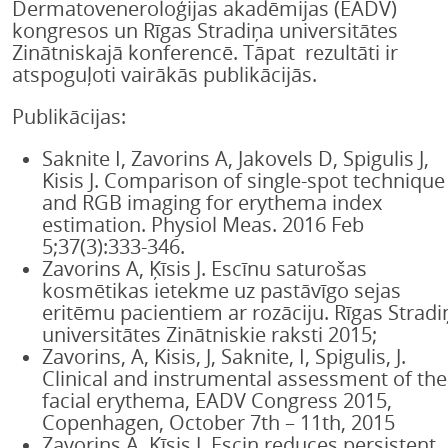
Dermatoveneroloģijas akadēmijas (EADV)
kongresos un Rīgas Stradiņa universitātes
Zinātniskajā konferencē. Tāpat rezultāti ir
atspoguļoti vairākās publikācijās.
Publikācijas:
Saknite I, Zavorins A, Jakovels D, Spigulis J,
Kisis J. Comparison of single-spot technique
and RGB imaging for erythema index
estimation. Physiol Meas. 2016 Feb
5;37(3):333-346.
Zavorins A, Ķīsis J. Escīnu saturošas
kosmētikas ietekme uz pastāvīgo sejas
eritēmu pacientiem ar rozāciju. Rīgas Stradi
universitātes Zinātniskie raksti 2015;
Zavorins, A, Kisis, J, Saknite, I, Spigulis, J.
Clinical and instrumental assessment of the
facial erythema, EADV Congress 2015,
Copenhagen, October 7th – 11th, 2015
Zavorins A, Ķīsis J. Escin reduces persistent