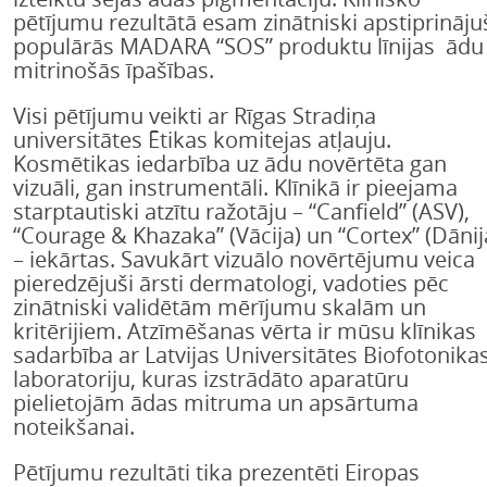
pētījumu rezultātā esam zinātniski apstiprināju
populārās MADARA “SOS” produktu līnijas ādu
mitrinošās īpašības.
Visi pētījumu veikti ar Rīgas Stradiņa
universitātes Ētikas komitejas atļauju.
Kosmētikas iedarbība uz ādu novērtēta gan
vizuāli, gan instrumentāli. Klīnikā ir pieejama
starptautiski atzītu ražotāju – “Canfield” (ASV),
“Courage & Khazaka” (Vācija) un “Cortex” (Dānij
– iekārtas. Savukārt vizuālo novērtējumu veica
pieredzējuši ārsti dermatologi, vadoties pēc
zinātniski validētām mērījumu skalām un
kritērijiem. Atzīmēšanas vērta ir mūsu klīnikas
sadarbība ar Latvijas Universitātes Biofotonika
laboratoriju, kuras izstrādāto aparatūru
pielietojām ādas mitruma un apsārtuma
noteikšanai.
Pētījumu rezultāti tika prezentēti Eiropas