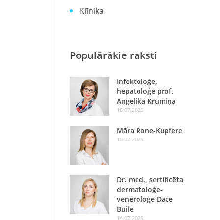
Klīnika
Populārākie raksti
Infektoloģe,
hepatoloģe prof.
Angelika Krūmiņa
16.07.2026
Māra Rone-Kupfere
15.07.2026
Dr. med., sertificēta
dermatoloģe-
veneroloģe Dace
Buile
14.07.2026