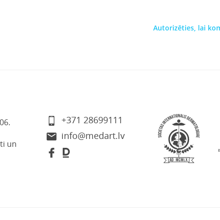
Autorizēties, lai k
+371 28699111
06.
info@medart.lv
ti un