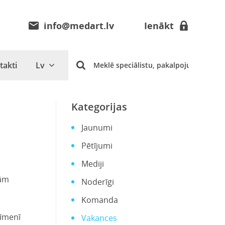
info@medart.lv
Ienākt
takti
Lv
Kategorijas
Jaunumi
Pētījumi
Mediji
jām
Noderīgi
Komanda
līmenī
Vakances