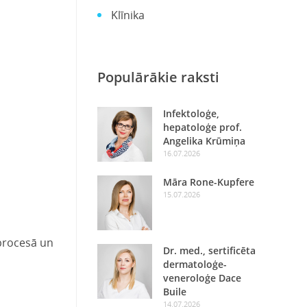
Klīnika
Populārākie raksti
Infektoloģe,
hepatoloģe prof.
Angelika Krūmiņa
16.07.2026
Māra Rone-Kupfere
15.07.2026
 procesā un
Dr. med., sertificēta
dermatoloģe-
veneroloģe Dace
Buile
14.07.2026