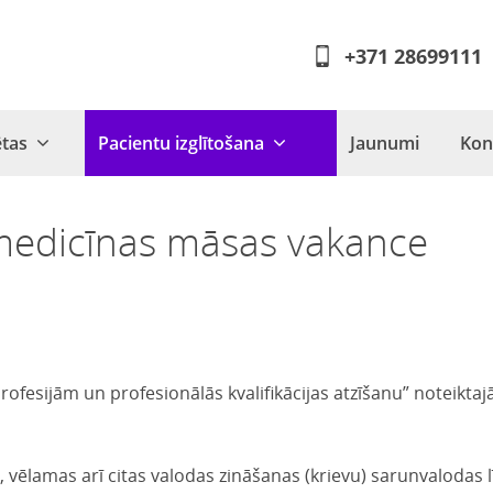
+371 28699111
ētas
Pacientu izglītošana
Jaunumi
Kon
medicīnas māsas vakance
profesijām un profesionālās kvalifikācijas atzīšanu” noteikta
, vēlamas arī citas valodas zināšanas (krievu) sarunvalodas 