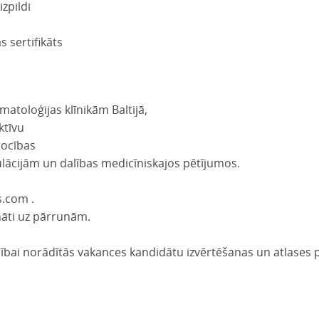
zpildi
s sertifikāts
atoloģijas klīnikām Baltijā,
ktīvu
rocības
lācijām un dalības medicīniskajos pētījumos.
s.com .
nāti uz pārrunām.
alībai norādītās vakances kandidātu izvērtēšanas un atlases