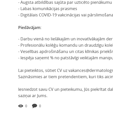
- Augsta atbildības sajūta par uzticēto pienākumu i
- Labas komunikācijas prasmes
- Digitālais COVID-19 vakcinācijas vai pārslimošana
Piedāvājam
:
- Darbu vienā no lielākajām un inovatīvākajām derm
- Profesionālu kolēģu komandu un draudzīgu kole
- Veselības apdrošināšanu un citas klīnikas priekš
- Iespēja saņemt % no patstāvīgi veiktajām manipu
Lai pieteiktos, sūtiet CV uz vakances@dermatolog
Sazināsimies ar tiem pretendentiem, kuri tiks aici
Iesniedzot savu CV un pieteikumu, Jūs piekrītat d
saziņai ar Jums.
0
0