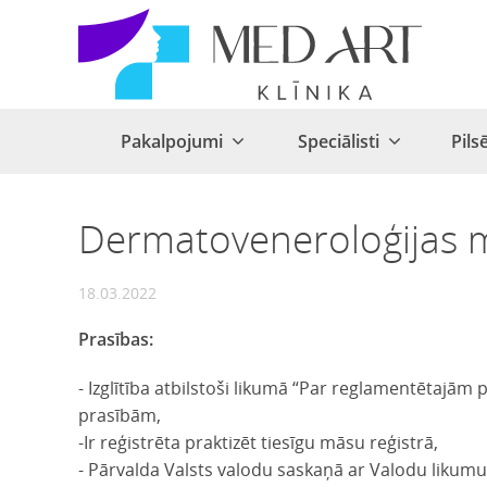
Pakalpojumi
Speciālisti
Pils
Dermatoveneroloģijas 
18.03.2022
Prasības:
- Izglītība atbilstoši likumā “Par reglamentētajām 
prasībām,
-Ir reģistrēta praktizēt tiesīgu māsu reģistrā,
- Pārvalda Valsts valodu saskaņā ar Valodu likumu