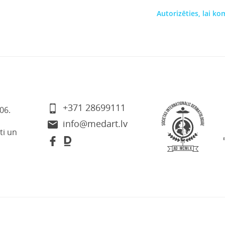
Autorizēties, lai k
+371 28699111
06.
info@medart.lv
ti un