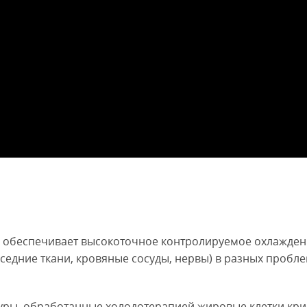
ng обеспечивает высокоточное контролируемое охлажден
едние ткани, кровяные сосуды, нервы) в разных проблем
ры, обработанные холодотерапией жировые клетки крис