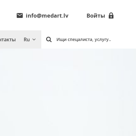
info@medart.lv
Войты
нтакты
Ru