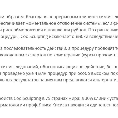
вным образом, благодаря непрерывным клиническим иссл
беспечивает моментальное отключение системы, если ф
 риск обморожения и появления рубцов. По сравнению 
оцедуры, CoolSculpting исключает ошибки вследствие ч
а последовательность действий, а процедуру проводят 
одством экспертов по криотерапии (курсы проходят в ра
ских исследований, обосновывающих воздействие, безо
а проведено уже 4 млн процедур при особо высоком пок
тельных результатов пациентам предлагаются альтерна
йств CoolSculpting в 75 странах мира; в 30% клиник уст
ерматологии проф. Яниса Кисиса находится единственное 