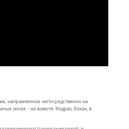
ие, направленное непосредственно на
ных зонах – на животе, бедрах, боках, в
таллизируются (замораживаются), в