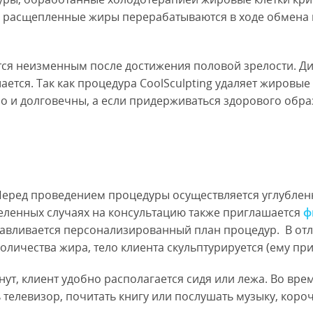
м расщепленные жиры перерабатываются в ходе обмена в
ется неизменным после достижения половой зрелости. 
ется. Так как процедура CoolSculpting удаляет жировые 
но и долговечны, а если придерживаться здорового обр
Перед проведением процедуры осуществляется углубленн
деленных случаях на консультацию также приглашается
ф
авливается персонализированный план процедур. В отл
оличества жира, тело клиента скульптурируется (ему пр
нут, клиент удобно располагается сидя или лежа. Во вре
елевизор, почитать книгу или послушать музыку, короч