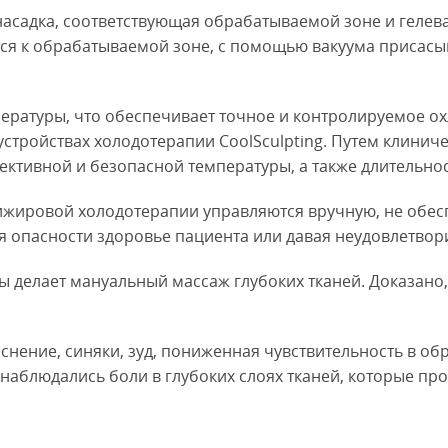
насадка, соответствующая обрабатываемой зоне и геле
тся к обрабатываемой зоне, с помощью вакуума присас
ературы, что обеспечивает точное и контролируемое ох
 устройствах холодотерапии CoolSculpting. Путем клини
ективной и безопасной температуры, а также длительнос
нтижировой холодотерапии управляются вручную, не обе
я опасности здоровье пациента или давая неудовлетвор
ы делает мануальный массаж глубоких тканей. Доказан
нение, синяки, зуд, пониженная чувствительность в об
 наблюдались боли в глубоких слоях тканей, которые про