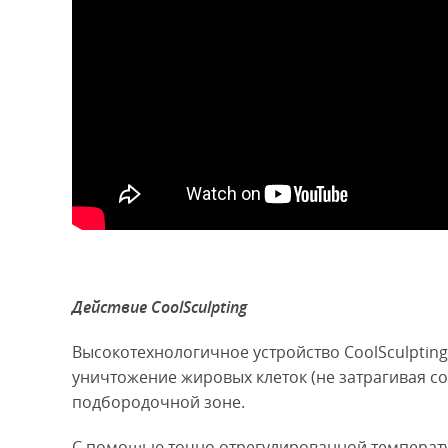
Действие CoolSculpting
Высокотехнологичное устройство CoolSculpti
уничтожение жировых клеток (не затрагивая сос
подбородочной зоне.
С помощью точно отрегулированной температу